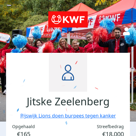
Jitske Zeelenberg
Rijswijk Lions doen burpees tegen kanker
Opgehaald
Streefbedrag
€165
€18.000