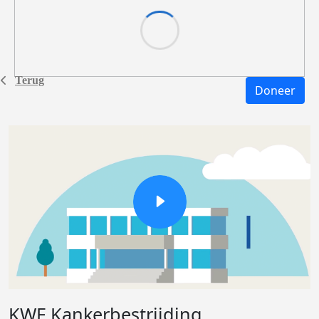
Terug
Doneer
KWF Kankerbestrijding