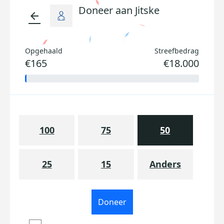
Doneer aan Jitske
arrow_back
Opgehaald
Streefbedrag
€165
€18.000
100
75
50
25
15
Anders
Doneer