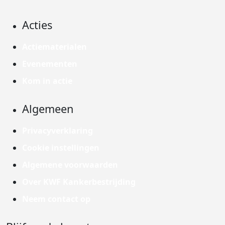
Acties
Actiematerialen
Evenementen
Kom in actie
Algemeen
Privacyverklaring
Cookie instellingen
Algemene voorwaarden
Over KWF Kankerbestrijding
Neem contact op