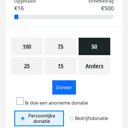
Opgehaald
Streefbedrag
€16
€500
100
75
50
25
15
Anders
Doneer
Ik doe een anonieme donatie
Persoonlijke
Bedrijfsdonatie
donatie