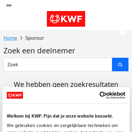
Sponsor
Zoek een deelnemer
We hebben geen zoekresultaten
gevonden
Acties
Welkom bij KWF. Fijn dat je onze website bezoekt.
Actiematerialen
We gebruiken cookies en vergelijkbare technieken om 
Evenementen