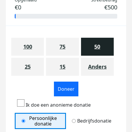
€0
€500
100
75
50
25
15
Anders
Doneer
Ik doe een anonieme donatie
Persoonlijke
Bedrijfsdonatie
donatie