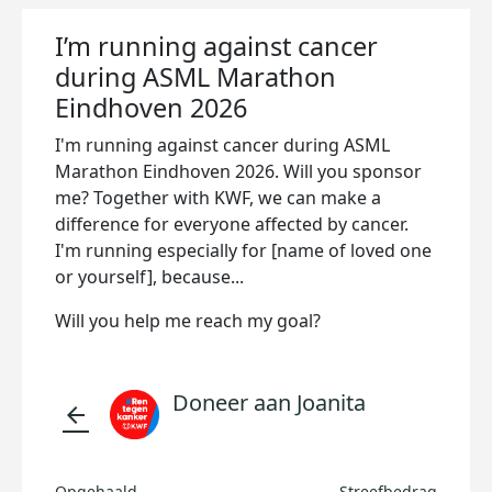
I’m running against cancer
during ASML Marathon
Eindhoven 2026
I'm running against cancer during ASML
Marathon Eindhoven 2026. Will you sponsor
me? Together with KWF, we can make a
difference for everyone affected by cancer.
I'm running especially for [name of loved one
or yourself], because...
Will you help me reach my goal?
Doneer aan Joanita
arrow_back
Opgehaald
Streefbedrag