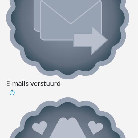
E-mails verstuurd