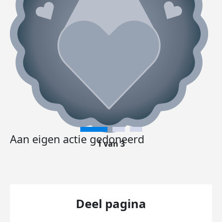
Aan eigen actie gedoneerd
1 van 3
Deel pagina