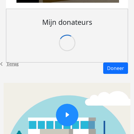
Mijn donateurs
Terug
Doneer