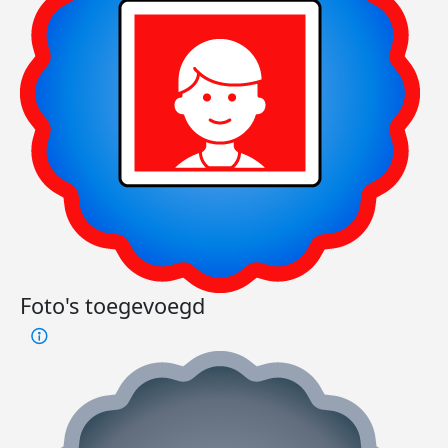
wel z
te lo
Dee
Foto's toegevoegd