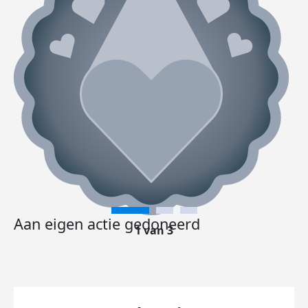
Aan eigen actie gedoneerd
1 van 3