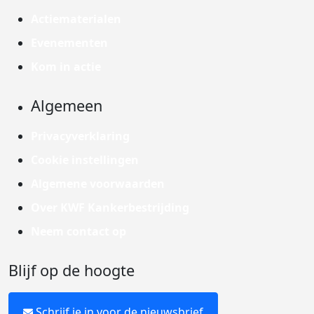
Actiematerialen
Evenementen
Kom in actie
Algemeen
Privacyverklaring
Cookie instellingen
Algemene voorwaarden
Over KWF Kankerbestrijding
Neem contact op
Blijf op de hoogte
Schrijf je in voor de nieuwsbrief