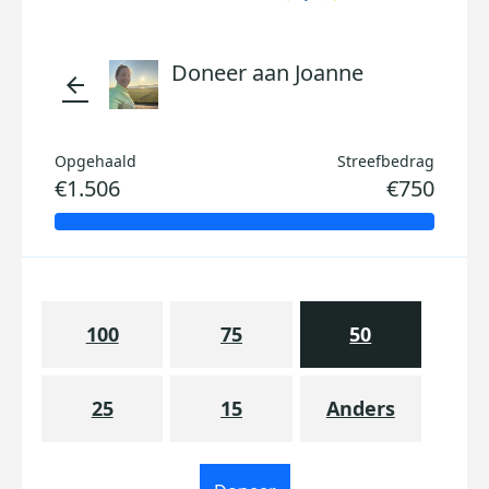
Doneer aan Joanne
arrow_back
Opgehaald
Streefbedrag
€1.506
€750
100
75
50
25
15
Anders