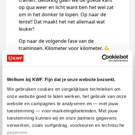
trainen. Gelukkig gaan we de goede kant
op qua weer en licht want ben het wel zat
om in het donker te lopen. Op naar de
lente!! Dat maakt het net allemaal wat
leuker!
Op naar de volgende fase van de
Het i
trainingen. Kilometer voor kilometer. 💪
upda
onwij
Deel op
super
1 van 3
en da
Joanne's badges
Welkom bij KWF. Fijn dat je onze website bezoekt.
Janu
We gebruiken cookies en vergelijkbare technieken om 
gega
onze website goed te laten werken, het gebruik van onze 
de t
website en campagnes te analyseren en — met jouw 
hadd
toestemming — voor marketingdoeleinden. Met jouw 
hote
toestemming kunnen wij en onze partners gegevens 
elke
verwerken, zoals surfgedrag, voorkeuren en technische 
7.00 
gegevens.
spor