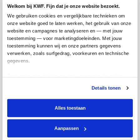
Welkom bij KWF. Fijn dat je onze website bezoekt.
We gebruiken cookies en vergelijkbare technieken om 
onze website goed te laten werken, het gebruik van onze 
website en campagnes te analyseren en — met jouw 
toestemming — voor marketingdoeleinden. Met jouw 
toestemming kunnen wij en onze partners gegevens 
verwerken, zoals surfgedrag, voorkeuren en technische 
gegevens.
Deze gegevens helpen ons om campagnes te meten, 
Foto's toegevoegd
prestaties te verbeteren en relevante KWF-content te 
Details tonen
tonen. Je kunt je toestemming op elk moment wijzigen of 
intrekken via Cookie instellingen onderaan de pagina. De 
lijst met cookies is te vinden in het tabblad “details”.
Alles toestaan
Aanpassen