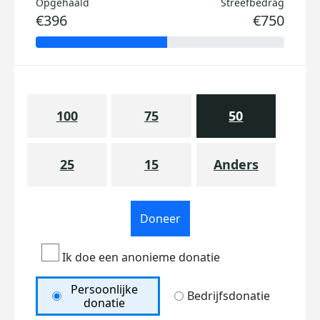
Opgehaald
Streefbedrag
€396
€750
100
75
50
25
15
Anders
Doneer
Ik doe een anonieme donatie
Persoonlijke
Bedrijfsdonatie
donatie