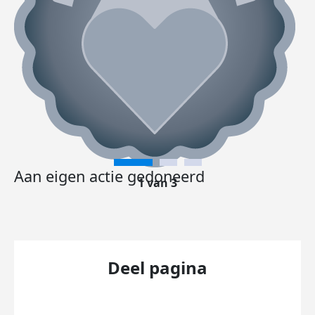
Aan eigen actie gedoneerd
1 van 3
Deel pagina