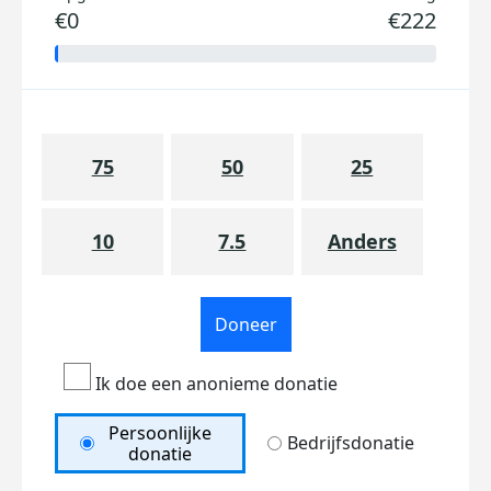
€0
€222
75
50
25
10
7.5
Anders
Doneer
Ik doe een anonieme donatie
Persoonlijke
Bedrijfsdonatie
donatie