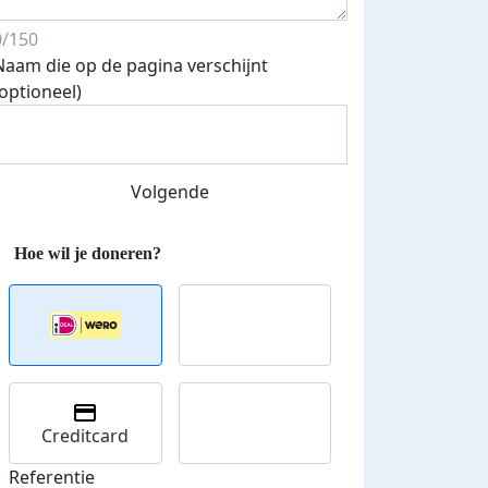
0/150
Naam die op de pagina verschijnt
(optioneel)
Streefbedrag verhoogd
Volgende
Creditcard
Referentie