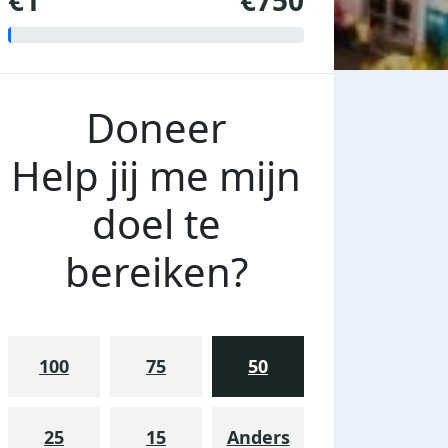
€1
€750
Doneer
Help jij me mijn
doel te
bereiken?
100
75
50
25
15
Anders