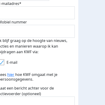
E-mailadres*
Mobiel nummer
 euro opgehaald: t-shirt
E-mails verstuurd
iend
Ik blijf graag op de hoogte van nieuws,
acties en manieren waarop ik kan
bijdragen aan KWF via:
E-mail
Lees
hier
hoe KWF omgaat met je
persoonsgegevens.
Laat een bericht achter voor de
actievoerder (optioneel)