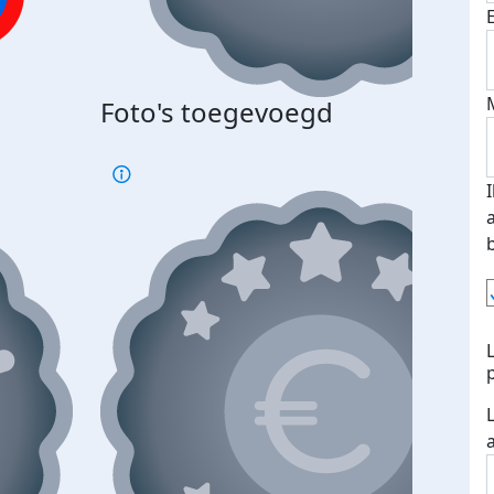
Foto's toegevoegd
€500
verd