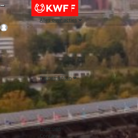
Alles over acties
Login
Evenementen
Over ons
Contact