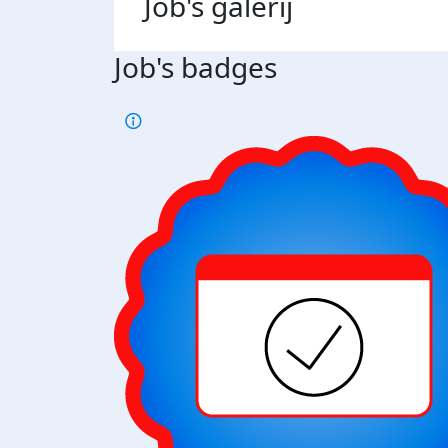
Job's
galerij
Job's badges