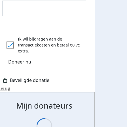
Ik wil bijdragen aan de
transactiekosten
en betaal €0,75
Donateurs bedankt
extra.
Doneer nu
Terug
Mijn donateurs