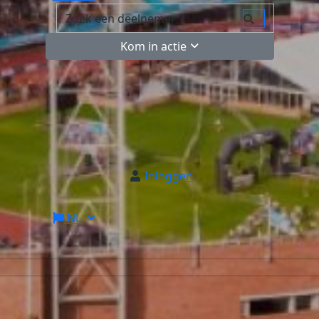
Kom in actie
Inloggen
NL