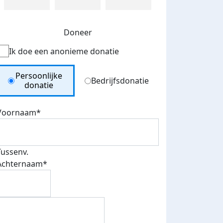
Doneer
Ik doe een anonieme donatie
Donation Type
Persoonlijke
Bedrijfsdonatie
donatie
Voornaam*
Tussenv.
Achternaam*