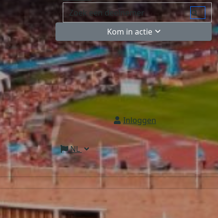
Kom in actie
Inloggen
NL