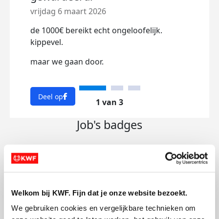
vrijdag 6 maart 2026
Onge
aang
de 1000€ bereikt echt ongeloofelijk.
dit m
kippevel.
voog
maar we gaan door.
aanti
Dee
Deel op
1 van 3
Job's badges
Welkom bij KWF. Fijn dat je onze website bezoekt.
We gebruiken cookies en vergelijkbare technieken om 