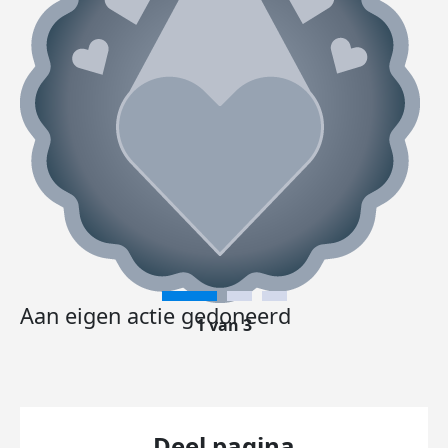
Aan eigen actie gedoneerd
1 van 3
Deel pagina