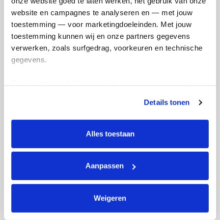
onze website goed te laten werken, het gebruik van onze 
website en campagnes te analyseren en — met jouw 
toestemming — voor marketingdoeleinden. Met jouw 
toestemming kunnen wij en onze partners gegevens 
verwerken, zoals surfgedrag, voorkeuren en technische 
gegevens.
Deze gegevens helpen ons om campagnes te meten, 
prestaties te verbeteren en relevante KWF-content te 
Details tonen
tonen. Je kunt je toestemming op elk moment wijzigen of 
intrekken via Cookie instellingen onderaan de pagina. De 
lijst met cookies is te vinden in het tabblad “details”.
Alles toestaan
Actiepagina gemaakt
Aanpassen
Weigeren