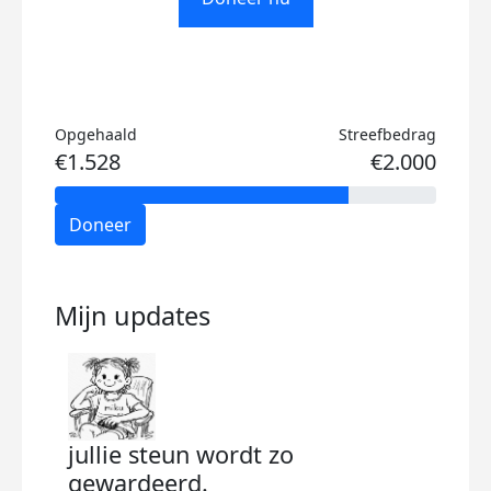
Opgehaald
Streefbedrag
€1.528
€2.000
Doneer
Mijn updates
jullie steun wordt zo
500
gewardeerd.
vrij