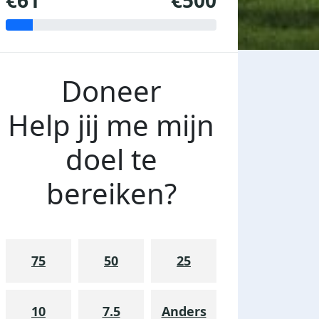
€61
€500
Doneer
Help jij me mijn
doel te
bereiken?
75
50
25
10
7.5
Anders