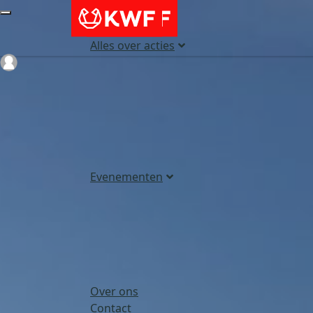
Alles over acties
Login
Evenementen
Over ons
Contact