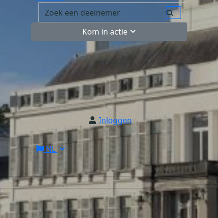
Kom in actie
Inloggen
NL