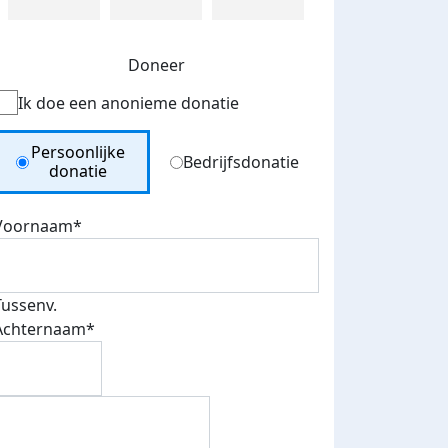
Doneer
Ik doe een anonieme donatie
Donation Type
Persoonlijke
Bedrijfsdonatie
donatie
Voornaam*
Tussenv.
Achternaam*