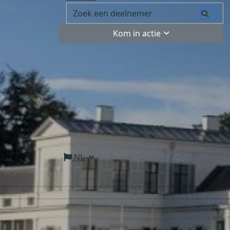
Kom in actie
Inloggen
NL