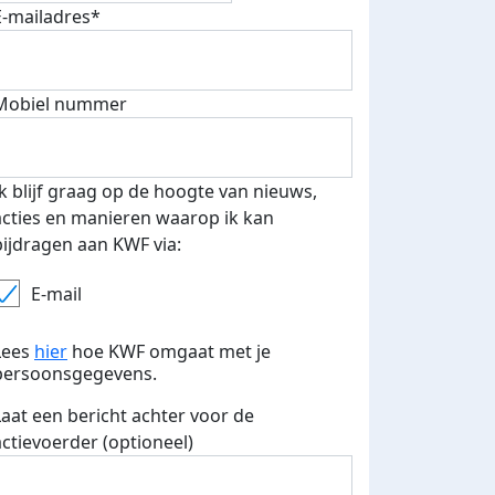
E-mailadres*
fondsenwerver
E-mails verstuurd
Mobiel nummer
Ik blijf graag op de hoogte van nieuws,
acties en manieren waarop ik kan
bijdragen aan KWF via:
E-mail
Lees
hier
hoe KWF omgaat met je
persoonsgegevens.
Laat een bericht achter voor de
actievoerder (optioneel)