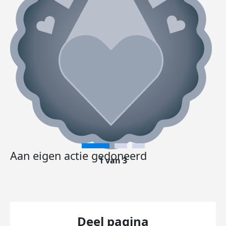
Aan eigen actie gedoneerd
1 van 3
Deel pagina