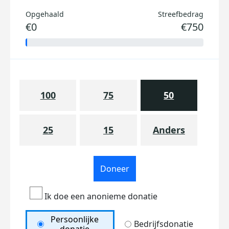
Opgehaald
Streefbedrag
€0
€750
100
75
50
25
15
Anders
Doneer
Ik doe een anonieme donatie
Persoonlijke
Bedrijfsdonatie
donatie