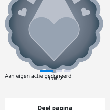
Aan eigen actie gedoneerd
1 van 3
Deel pagina