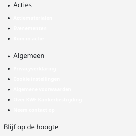
Acties
Actiematerialen
Evenementen
Kom in actie
Algemeen
Privacyverklaring
Cookie instellingen
Algemene voorwaarden
Over KWF Kankerbestrijding
Neem contact op
Blijf op de hoogte