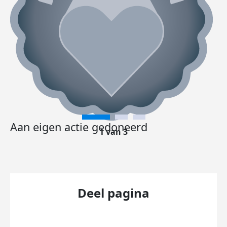
Aan eigen actie gedoneerd
1 van 3
Deel pagina