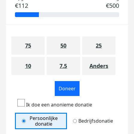
€112
€500
75
50
25
10
7.5
Anders
Doneer
Ik doe een anonieme donatie
Persoonlijke
Bedrijfsdonatie
donatie