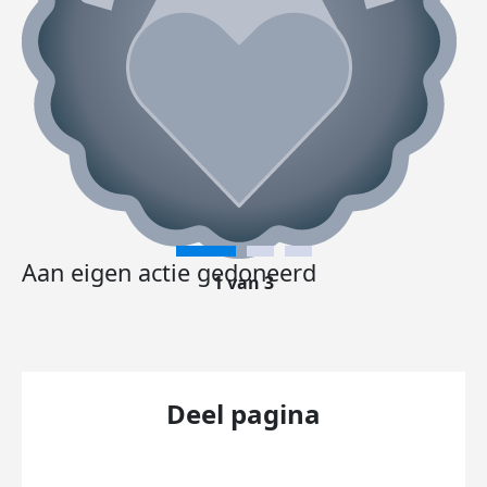
Aan eigen actie gedoneerd
1 van 3
Deel pagina