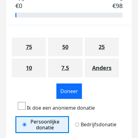
€0
€98
75
50
25
10
7.5
Anders
Doneer
Ik doe een anonieme donatie
Persoonlijke
Bedrijfsdonatie
donatie