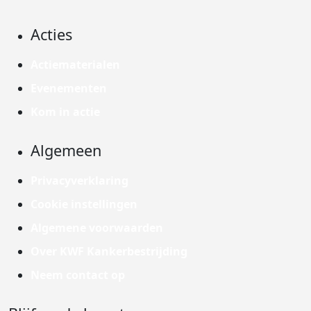
Acties
Actiematerialen
Evenementen
Kom in actie
Algemeen
Privacyverklaring
Cookie instellingen
Algemene voorwaarden
Over KWF Kankerbestrijding
Neem contact op