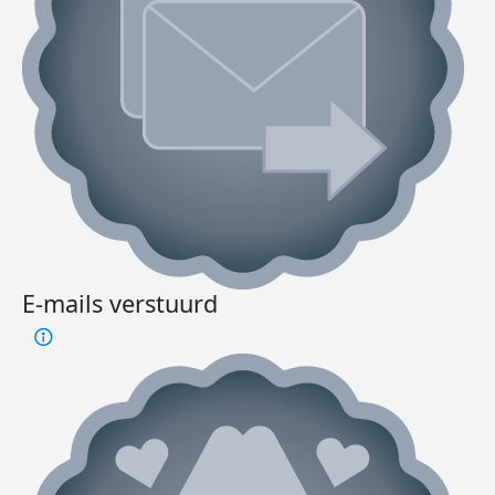
E-mails verstuurd