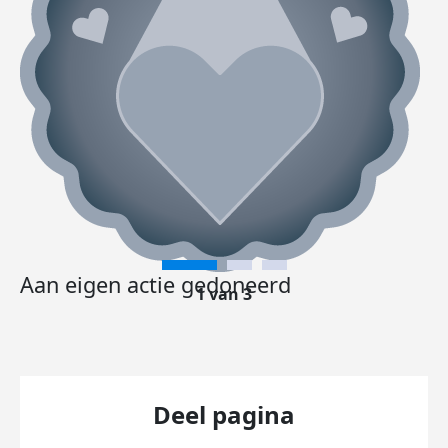
Aan eigen actie gedoneerd
1 van 3
Deel pagina