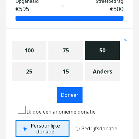
Opgehaald
Streefbedrag
€595
€500
100
75
50
25
15
Anders
Doneer
Ik doe een anonieme donatie
Persoonlijke
Bedrijfsdonatie
donatie