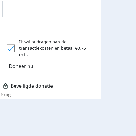
Ik wil bijdragen aan de
Donateurs bedankt
transactiekosten
en betaal €0,75
extra.
Doneer nu
Terug