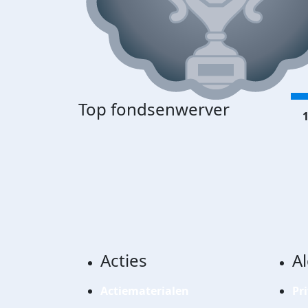
Top fondsenwerver
1
Acties
A
Actiematerialen
Pr