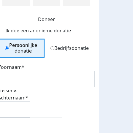
Doneer
Ik doe een anonieme donatie
Donation Type
Persoonlijke
Bedrijfsdonatie
donatie
Voornaam*
Tussenv.
Achternaam*