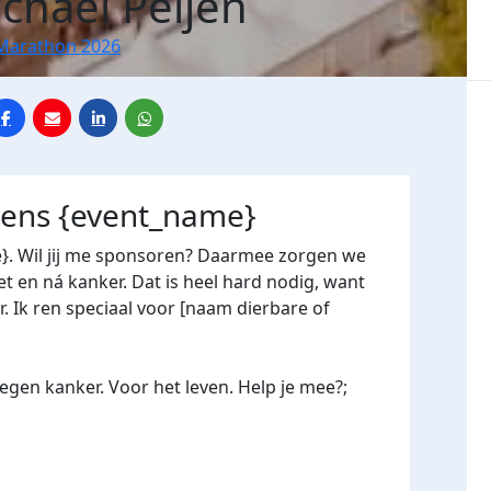
ichael Peijen
Marathon 2026
jdens {event_name}
e}. Wil jij me sponsoren? Daarmee zorgen we
 en ná kanker. Dat is heel hard nodig, want
. Ik ren speciaal voor [naam dierbare of
gen kanker. Voor het leven. Help je mee?;