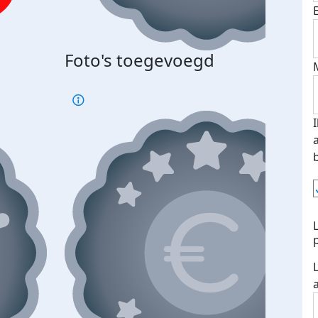
Foto's toegevoegd
€500
verd