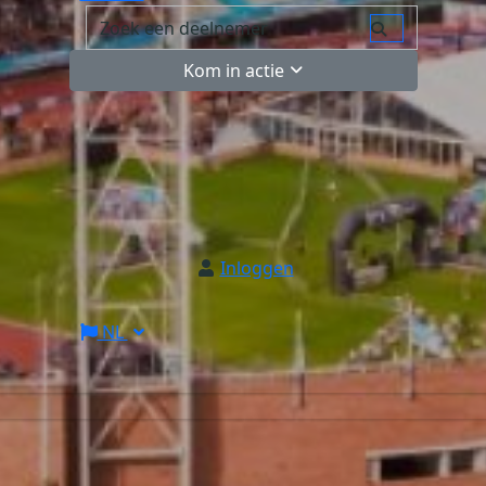
Kom in actie
Inloggen
NL