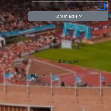
Kom in actie
Inloggen
NL