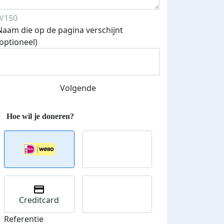
0/150
Naam die op de pagina verschijnt
(optioneel)
Streefbedrag verhoogd
Volgende
Creditcard
Referentie