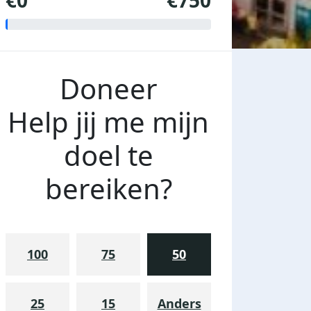
€0
€750
Doneer
Help jij me mijn
doel te
bereiken?
100
75
50
25
15
Anders