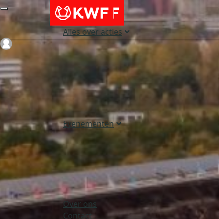
Alles over acties
Login
Evenementen
Over ons
Contact