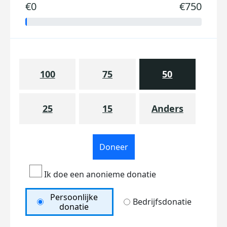
€0
€750
100
75
50
25
15
Anders
Doneer
Ik doe een anonieme donatie
Persoonlijke
Bedrijfsdonatie
donatie