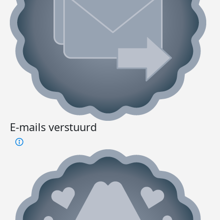
E-mails verstuurd