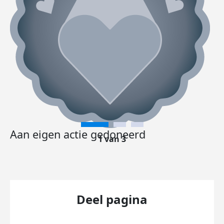
Aan eigen actie gedoneerd
1 van 3
Deel pagina