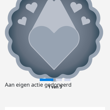
Aan eigen actie gedoneerd
1 van 3