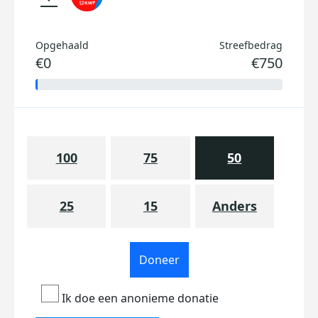
Opgehaald
Streefbedrag
€0
€750
100
75
50
25
15
Anders
Doneer
Ik doe een anonieme donatie