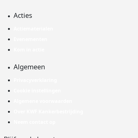
Acties
Actiematerialen
Evenementen
Kom in actie
Algemeen
Privacyverklaring
Cookie instellingen
Algemene voorwaarden
Over KWF Kankerbestrijding
Neem contact op