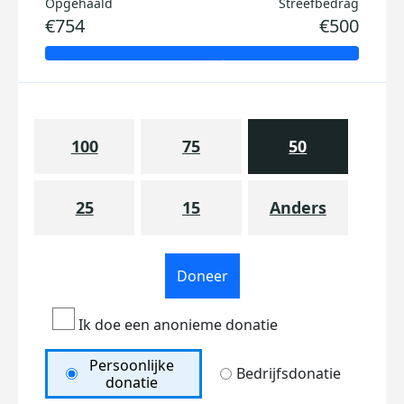
Opgehaald
Streefbedrag
€754
€500
100
75
50
25
15
Anders
Doneer
Ik doe een anonieme donatie
Persoonlijke
Bedrijfsdonatie
donatie