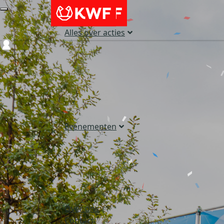
Alles over acties
Login
Evenementen
Over ons
Contact