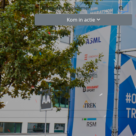
Kom in actie
Inloggen
NL