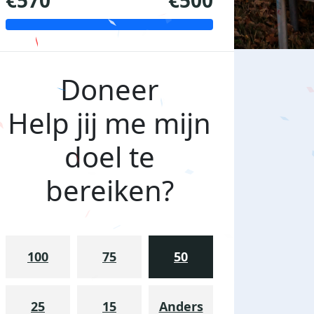
€570
€500
Doneer
Help jij me mijn
doel te
bereiken?
100
75
50
25
15
Anders