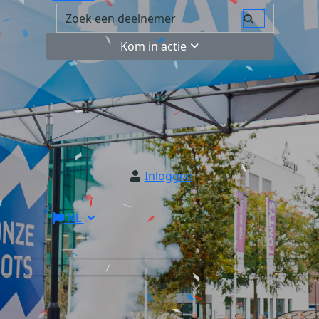
Kom in actie
Inloggen
NL