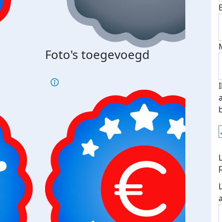
Bij 
Foto's toegevoegd
je je