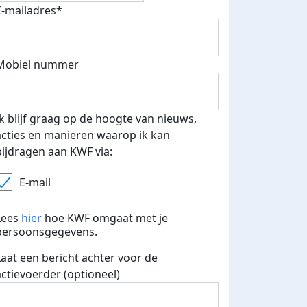
E-mailadres*
500 euro aan donaties ontvang
Mobiel nummer
E-mails verstuurd
 speciale KWF t-shirt!
Ik blijf graag op de hoogte van nieuws,
acties en manieren waarop ik kan
bijdragen aan KWF via:
E-mail
Lees
hier
hoe KWF omgaat met je
persoonsgegevens.
Laat een bericht achter voor de
actievoerder (optioneel)