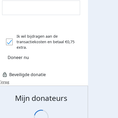
Ik wil bijdragen aan de
transactiekosten
en betaal €0,75
Donateurs bedankt
extra.
Doneer nu
Terug
Mijn donateurs