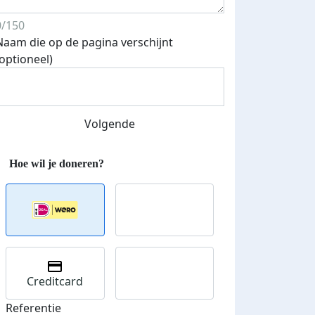
0/150
Naam die op de pagina verschijnt
(optioneel)
Streefbedrag verhoogd
Volgende
Creditcard
Referentie