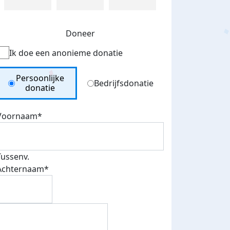
Doneer
Ik doe een anonieme donatie
Donation Type
Persoonlijke
Bedrijfsdonatie
donatie
Voornaam*
Tussenv.
Achternaam*