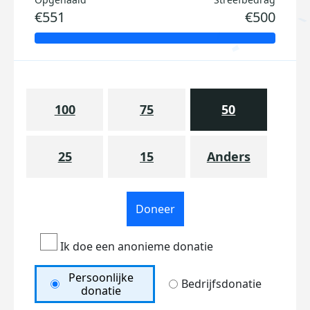
€551
€500
100
75
50
25
15
Anders
Doneer
Ik doe een anonieme donatie
Persoonlijke
Bedrijfsdonatie
donatie