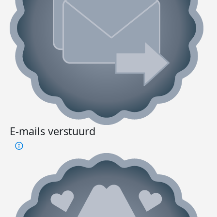
E-mails verstuurd