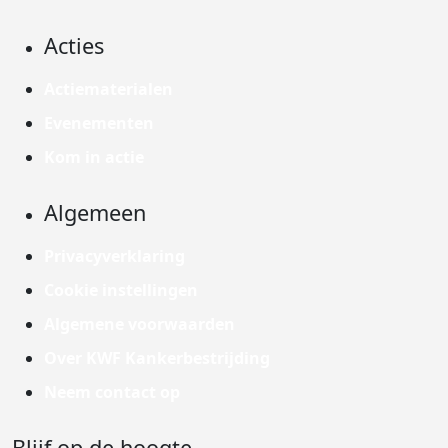
Acties
Actiematerialen
Evenementen
Kom in actie
Algemeen
Privacyverklaring
Cookie instellingen
Algemene voorwaarden
Over KWF Kankerbestrijding
Neem contact op
Blijf op de hoogte