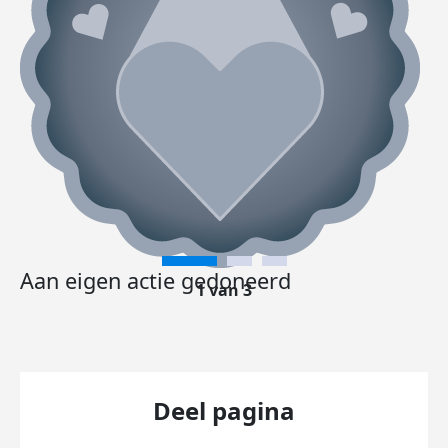
Aan eigen actie gedoneerd
1 van 3
Deel pagina