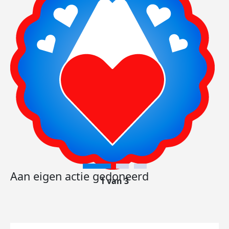
Aan eigen actie gedoneerd
1 van 3