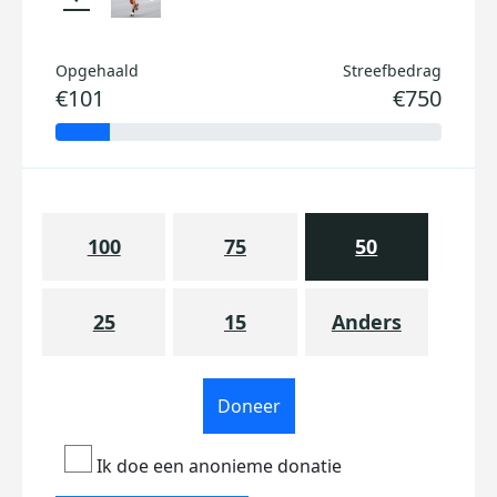
Opgehaald
Streefbedrag
€101
€750
100
75
50
25
15
Anders
Doneer
Ik doe een anonieme donatie