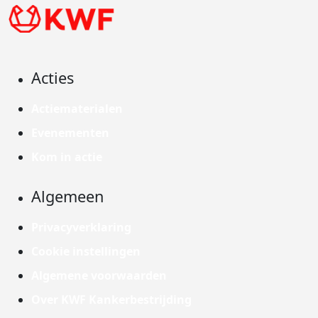
Acties
Actiematerialen
Evenementen
Kom in actie
Algemeen
Privacyverklaring
Cookie instellingen
Algemene voorwaarden
Over KWF Kankerbestrijding