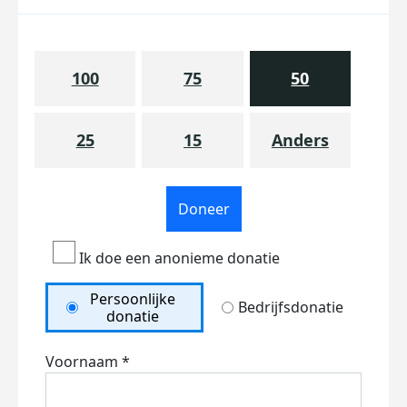
100
75
50
25
15
Anders
Doneer
Ik doe een anonieme donatie
Persoonlijke
Bedrijfsdonatie
donatie
Voornaam *