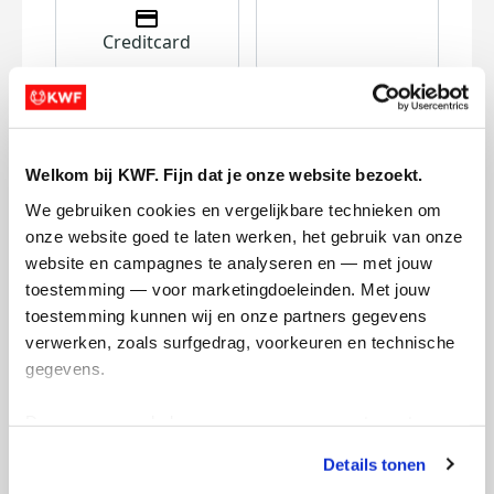
Creditcard
Referentie
Welkom bij KWF. Fijn dat je onze website bezoekt.
We gebruiken cookies en vergelijkbare technieken om 
onze website goed te laten werken, het gebruik van onze 
website en campagnes te analyseren en — met jouw 
Ik wil bijdragen aan de transactiekosten
toestemming — voor marketingdoeleinden. Met jouw 
en betaal €0.75 extra.
toestemming kunnen wij en onze partners gegevens 
verwerken, zoals surfgedrag, voorkeuren en technische 
Doneer nu
gegevens.
Deze gegevens helpen ons om campagnes te meten, 
prestaties te verbeteren en relevante KWF-content te 
Details tonen
tonen. Je kunt je toestemming op elk moment wijzigen of 