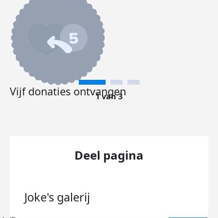
Vijf donaties ontvangen
1 van 3
Deel pagina
Joke's
galerij