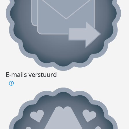
E-mails verstuurd