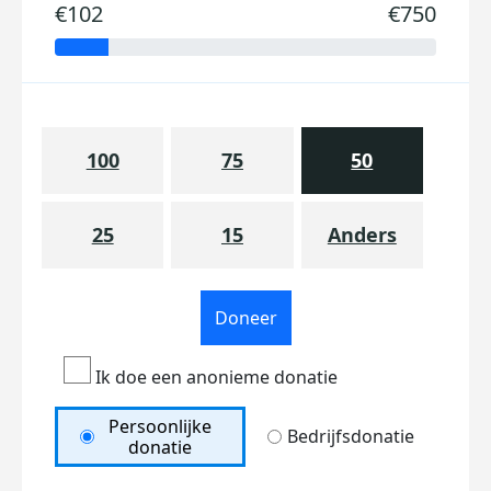
€102
€750
100
75
50
25
15
Anders
Doneer
Ik doe een anonieme donatie
Persoonlijke
Bedrijfsdonatie
donatie