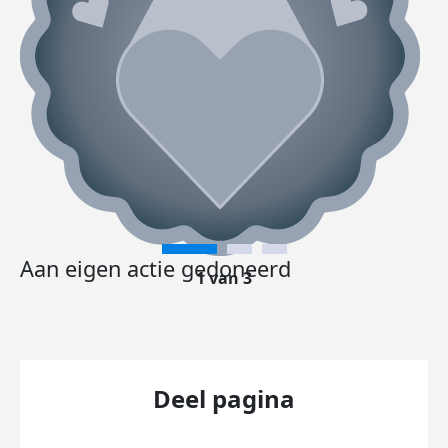
Aan eigen actie gedoneerd
1 van 3
Deel pagina