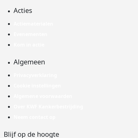
Acties
Actiematerialen
Evenementen
Kom in actie
Algemeen
Privacyverklaring
Cookie instellingen
Algemene voorwaarden
Over KWF Kankerbestrijding
Neem contact op
Blijf op de hoogte