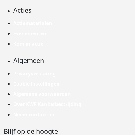
Acties
Actiematerialen
Evenementen
Kom in actie
Algemeen
Privacyverklaring
Cookie instellingen
Algemene voorwaarden
Over KWF Kankerbestrijding
Neem contact op
Blijf op de hoogte