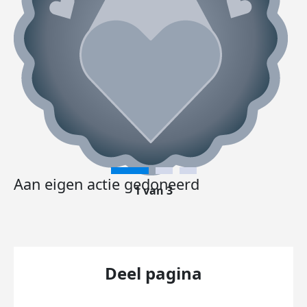
Aan eigen actie gedoneerd
1 van 3
Deel pagina