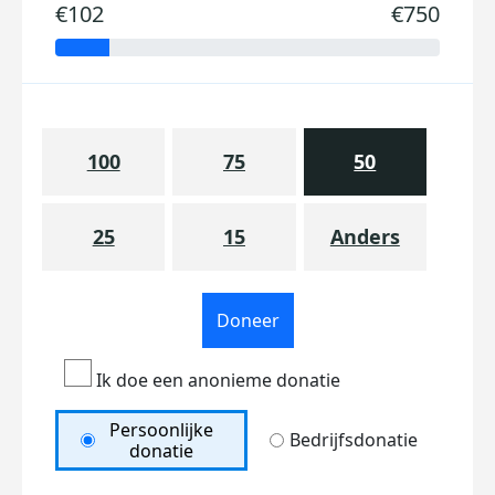
€102
€750
100
75
50
25
15
Anders
Doneer
Ik doe een anonieme donatie
Persoonlijke
Bedrijfsdonatie
donatie