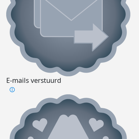
E-mails verstuurd