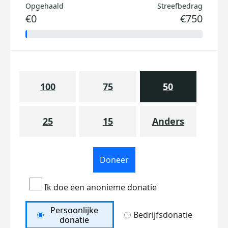
Opgehaald
Streefbedrag
€0
€750
100
75
50
25
15
Anders
Doneer
Ik doe een anonieme donatie
Persoonlijke
Bedrijfsdonatie
donatie