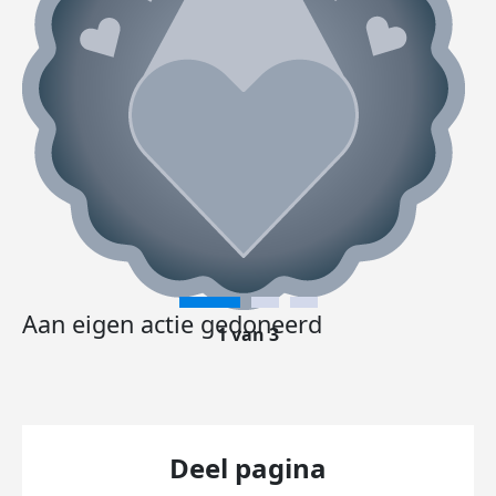
Aan eigen actie gedoneerd
1 van 3
Deel pagina