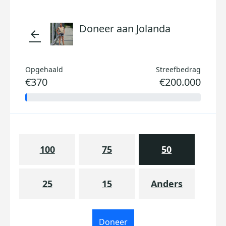
Doneer aan Jolanda
arrow_back
Opgehaald
Streefbedrag
€370
€200.000
100
75
50
25
15
Anders
Doneer