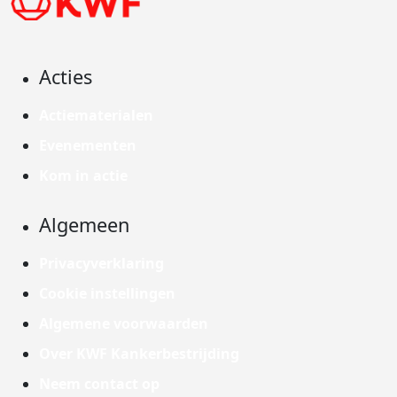
Acties
Actiematerialen
Evenementen
Kom in actie
Algemeen
Privacyverklaring
Cookie instellingen
Algemene voorwaarden
Over KWF Kankerbestrijding
Neem contact op