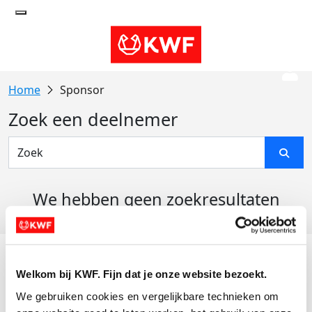
Sponsor
Zoek een deelnemer
We hebben geen zoekresultaten
gevonden
Acties
Welkom bij KWF. Fijn dat je onze website bezoekt.
Actiematerialen
We gebruiken cookies en vergelijkbare technieken om 
Evenementen