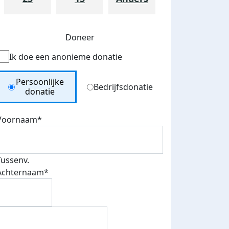
Doneer
Ik doe een anonieme donatie
Donation Type
Persoonlijke
Bedrijfsdonatie
donatie
Voornaam*
Tussenv.
Achternaam*
teurs
nkt