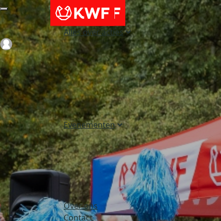
Alles over acties
Login
Evenementen
Over ons
Contact