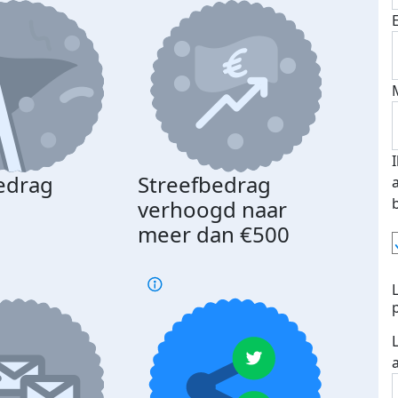
edrag
Streefbedrag
d
verhoogd naar
meer dan €500