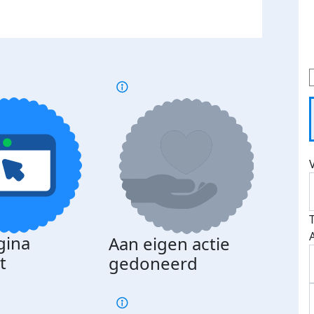
gina
Aan eigen actie
Dona
t
gedoneerd
beda