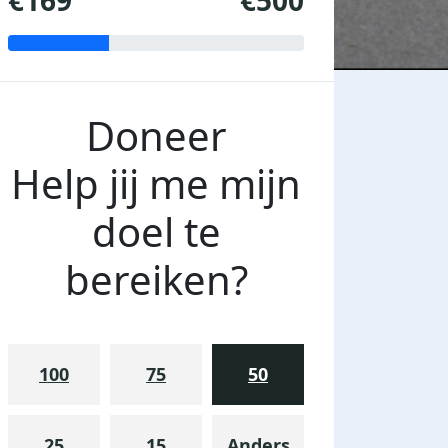
€169
€500
Doneer
Help jij me mijn
doel te
bereiken?
100
75
50
25
15
Anders