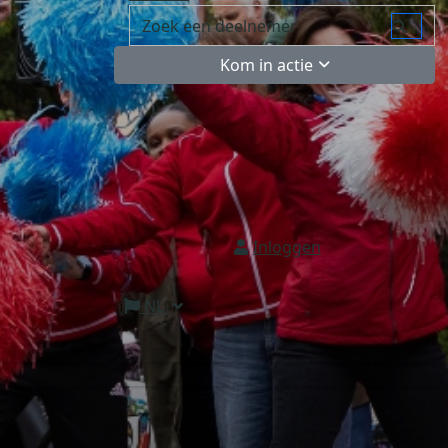
Kom in actie
Inloggen
NL