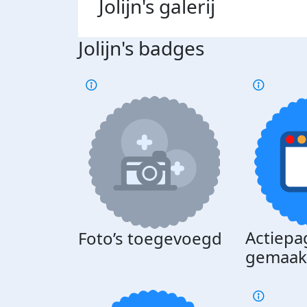
Jolijn's
galerij
Jolijn's badges
Actiepa
Foto’s toegevoegd
gemaak