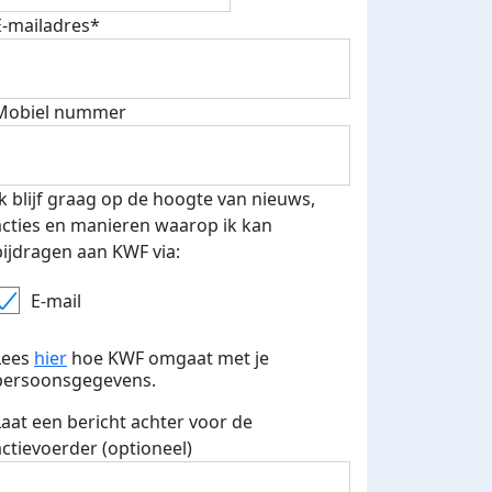
E-mailadres*
Mobiel nummer
Ik blijf graag op de hoogte van nieuws,
acties en manieren waarop ik kan
bijdragen aan KWF via:
E-mail
Lees
hier
hoe KWF omgaat met je
persoonsgegevens.
Laat een bericht achter voor de
actievoerder (optioneel)