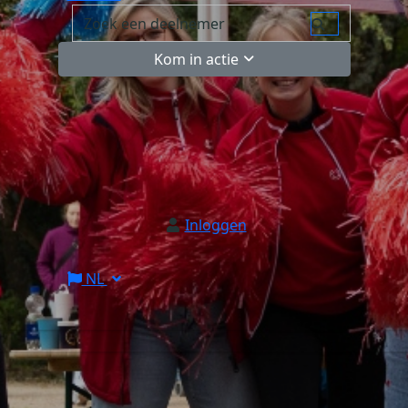
Kom in actie
Inloggen
NL