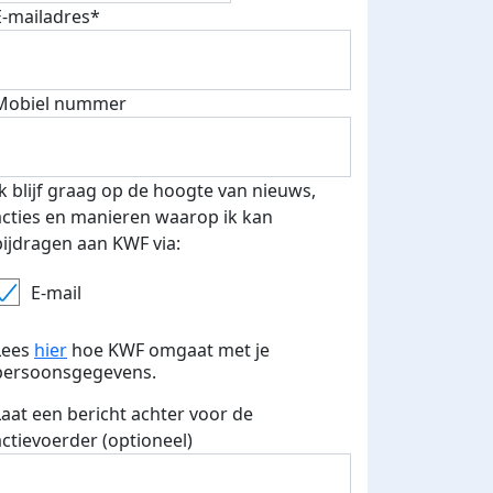
E-mailadres*
Mobiel nummer
Ik blijf graag op de hoogte van nieuws,
acties en manieren waarop ik kan
bijdragen aan KWF via:
E-mail
Lees
hier
hoe KWF omgaat met je
persoonsgegevens.
Laat een bericht achter voor de
actievoerder (optioneel)