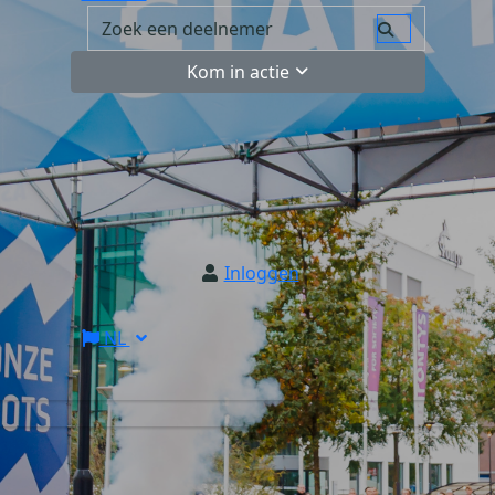
Kom in actie
Inloggen
NL