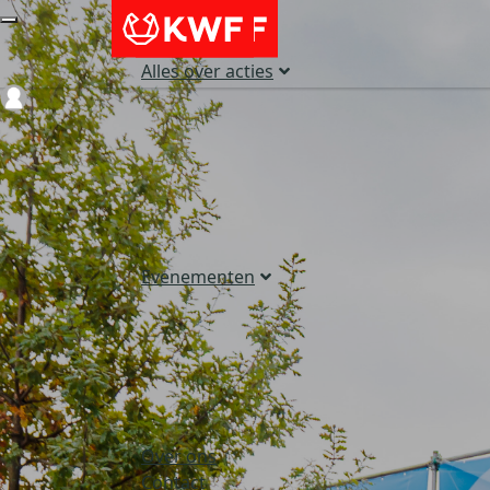
Alles over acties
Login
Evenementen
Over ons
Contact