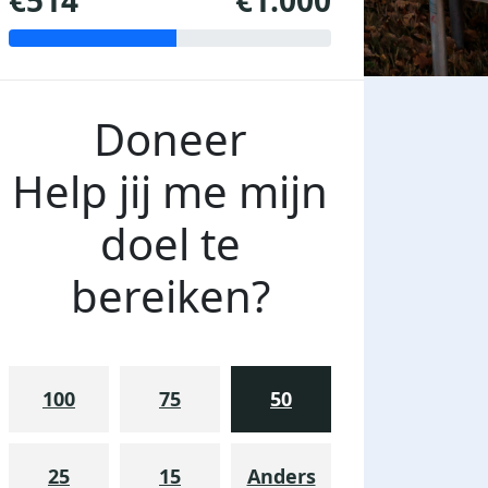
€514
€1.000
Doneer
Help jij me mijn
doel te
bereiken?
100
75
50
25
15
Anders