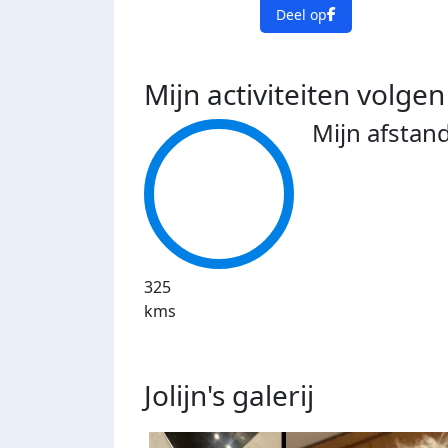
Deel op
Mijn activiteiten volgen
Mijn afstan
325
kms
Jolijn's
galerij