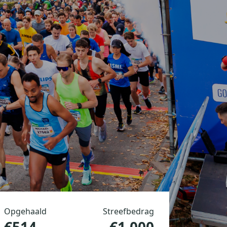
Opgehaald
Streefbedrag