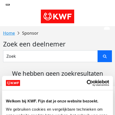
Sponsor
Zoek een deelnemer
We hebben geen zoekresultaten
gevonden
Acties
Welkom bij KWF. Fijn dat je onze website bezoekt.
Actiematerialen
We gebruiken cookies en vergelijkbare technieken om 
Evenementen