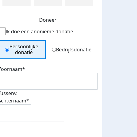
Doneer
Ik doe een anonieme donatie
Donation Type
Persoonlijke
Bedrijfsdonatie
donatie
Voornaam*
Tussenv.
Achternaam*