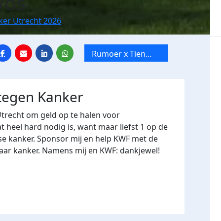
Vos
ker Utrecht 2026
Rumoer x Tien
Mile van Utrecht
 tegen Kanker
Utrecht om geld op te halen voor
heel hard nodig is, want maar liefst 1 op de
se kanker. Sponsor mij en help KWF met de
naar kanker. Namens mij en KWF: dankjewel!