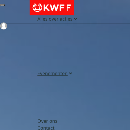
Alles over acties
Login
Evenementen
Over ons
Contact