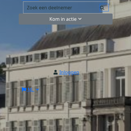
Kom in actie
Inloggen
NL