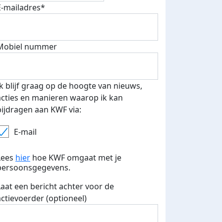
E-mailadres*
fondsenwerver
E-mails verstuurd
Mobiel nummer
Ik blijf graag op de hoogte van nieuws,
acties en manieren waarop ik kan
bijdragen aan KWF via:
E-mail
Lees
hier
hoe KWF omgaat met je
persoonsgegevens.
Laat een bericht achter voor de
actievoerder (optioneel)