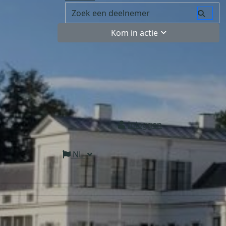
Kom in actie
Inloggen
NL