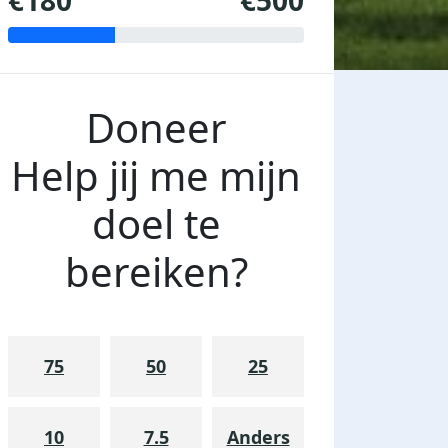
€180
€500
Doneer
Help jij me mijn
doel te
bereiken?
75
50
25
10
7.5
Anders