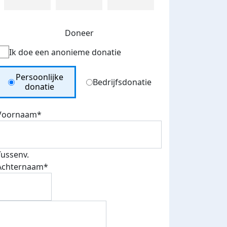
Doneer
Ik doe een anonieme donatie
Donation Type
Persoonlijke
Bedrijfsdonatie
donatie
Voornaam*
Tussenv.
Achternaam*