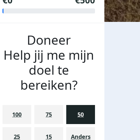
€0
€500
Doneer
Help jij me mijn
doel te
bereiken?
100
75
50
25
15
Anders