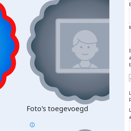
Bij 
Foto's toegevoegd
je je