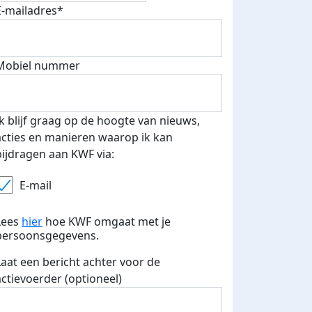
E-mailadres*
Mobiel nummer
Ik blijf graag op de hoogte van nieuws,
acties en manieren waarop ik kan
bijdragen aan KWF via:
E-mail
Lees
hier
hoe KWF omgaat met je
persoonsgegevens.
500 euro aan donaties ontvang
E-mails verstuurd
 speciale KWF t-shirt!
Laat een bericht achter voor de
actievoerder (optioneel)