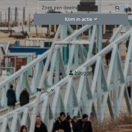
Kom in actie
Inloggen
NL