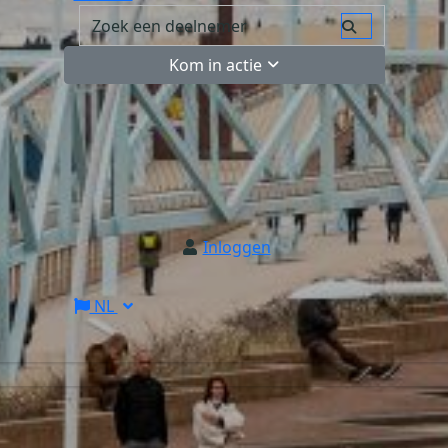
Kom in actie
Inloggen
NL