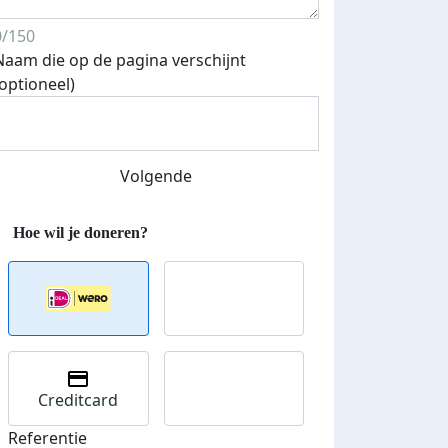
0/150
Naam die op de pagina verschijnt
(optioneel)
Streefbedrag verhoogd
Volgende
Creditcard
Referentie