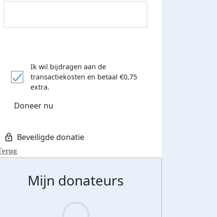
Ik wil bijdragen aan de
Donateurs bedankt
transactiekosten
en betaal €0,75
extra.
Doneer nu
Terug
Mijn donateurs