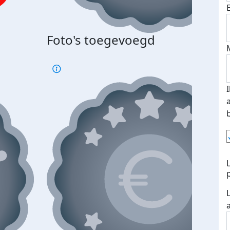
Foto's toegevoegd
€500
verd