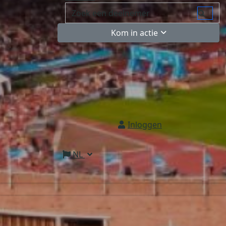
Kom in actie
Inloggen
NL