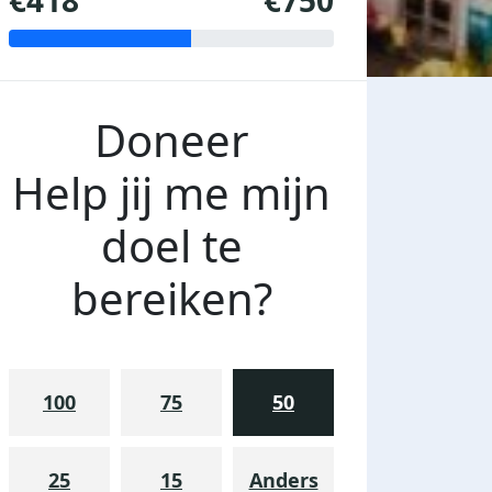
€418
€750
Doneer
Help jij me mijn
doel te
bereiken?
100
75
50
25
15
Anders