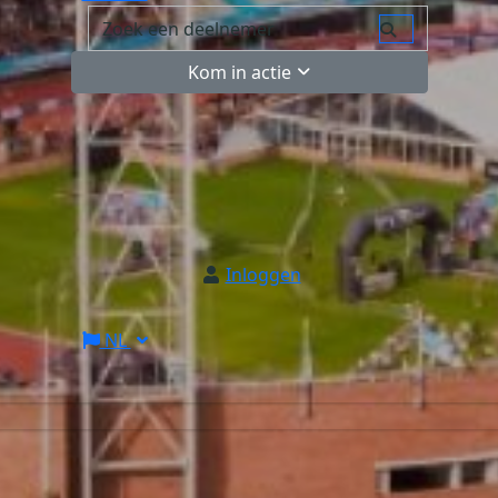
Kom in actie
Inloggen
NL