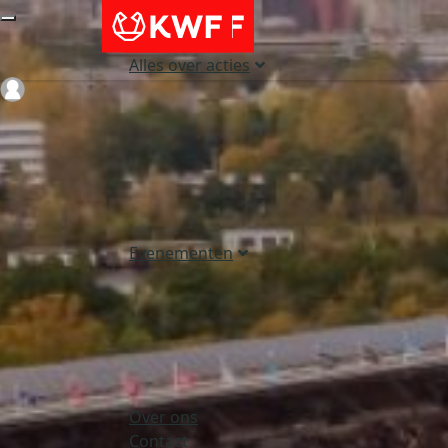
Alles over acties
Login
Evenementen
Over ons
Contact