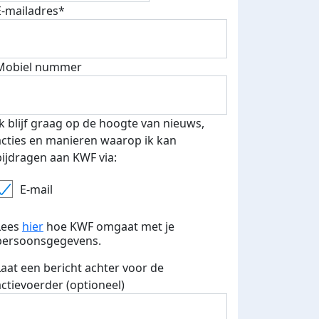
E-mailadres*
 euro opgehaald: t-shirt
E-mails verstuurd
Mobiel nummer
iend
Ik blijf graag op de hoogte van nieuws,
acties en manieren waarop ik kan
bijdragen aan KWF via:
E-mail
Lees
hier
hoe KWF omgaat met je
persoonsgegevens.
Laat een bericht achter voor de
actievoerder (optioneel)