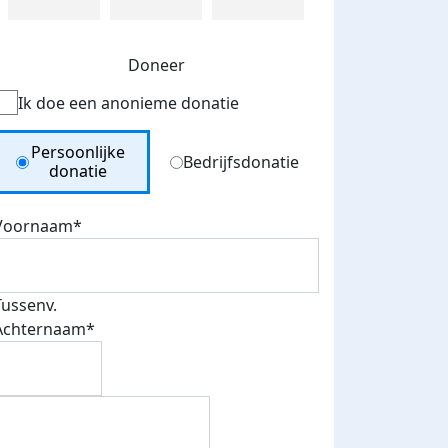
Doneer
Ik doe een anonieme donatie
Donation Type
Persoonlijke
Bedrijfsdonatie
donatie
Voornaam*
Tussenv.
Achternaam*