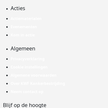
Acties
Actiematerialen
Evenementen
Kom in actie
Algemeen
Privacyverklaring
Cookie instellingen
Algemene voorwaarden
Over KWF Kankerbestrijding
Neem contact op
Blijf op de hoogte