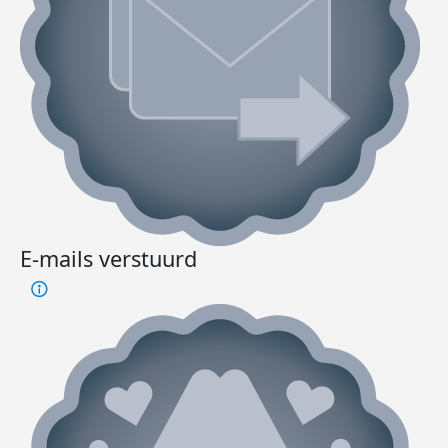
E-mails verstuurd