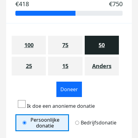
€418
€750
100
75
50
25
15
Anders
Doneer
Ik doe een anonieme donatie
Persoonlijke
Bedrijfsdonatie
donatie