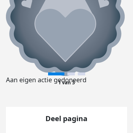
Aan eigen actie gedoneerd
1 van 3
Deel pagina