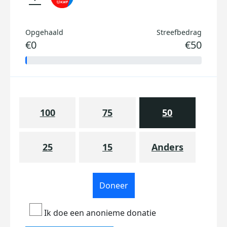
Opgehaald
Streefbedrag
€0
€50
100
75
50
25
15
Anders
Doneer
Ik doe een anonieme donatie