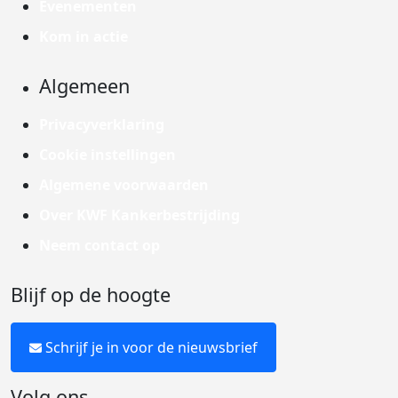
Evenementen
Kom in actie
Algemeen
Privacyverklaring
Cookie instellingen
Algemene voorwaarden
Over KWF Kankerbestrijding
Neem contact op
Blijf op de hoogte
Schrijf je in voor de nieuwsbrief
Volg ons