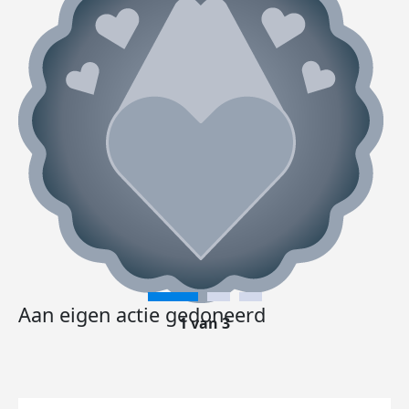
Aan eigen actie gedoneerd
1 van 3