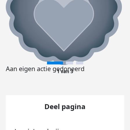
Aan eigen actie gedoneerd
1 van 3
Deel pagina