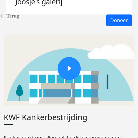
Joosje's
galerij
Terug
Doneer
KWF Kankerbestrijding
Kanker raakt ons allemaal. Jaarlijks sterven er zo'n