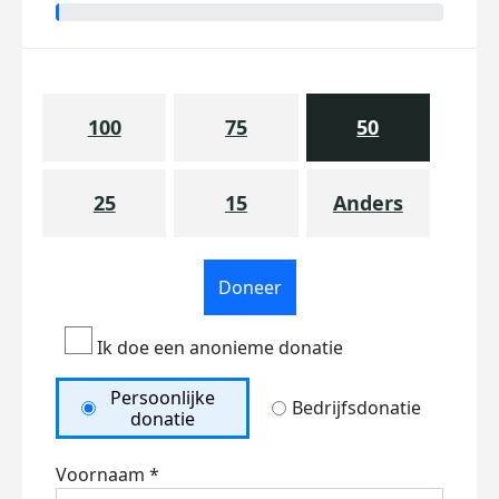
100
75
50
25
15
Anders
Doneer
Ik doe een anonieme donatie
Persoonlijke
Bedrijfsdonatie
donatie
Voornaam *