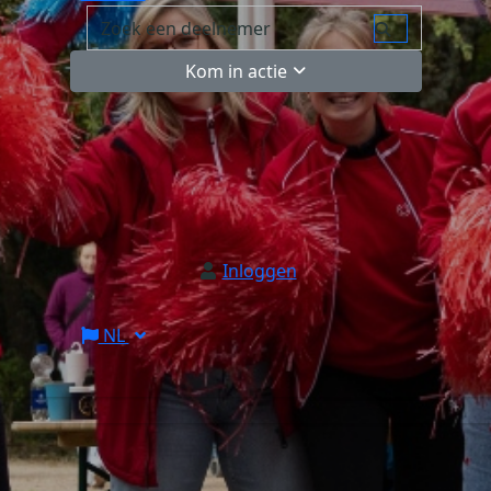
Kom in actie
Inloggen
NL