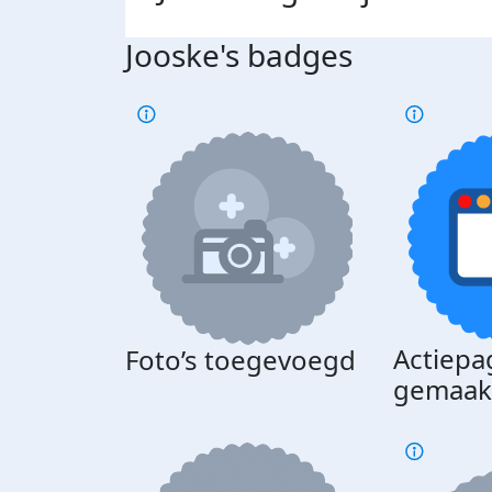
Jooske's badges
Actiepa
Foto’s toegevoegd
gemaak