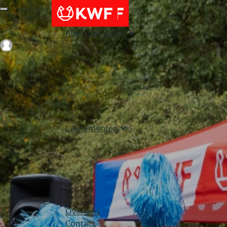
Alles over acties
Login
Evenementen
Over ons
Contact