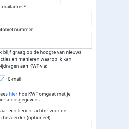
E-mailadres*
Mobiel nummer
Ik blijf graag op de hoogte van nieuws,
acties en manieren waarop ik kan
bijdragen aan KWF via:
E-mail
Lees
hier
hoe KWF omgaat met je
persoonsgegevens.
Laat een bericht achter voor de
actievoerder (optioneel)