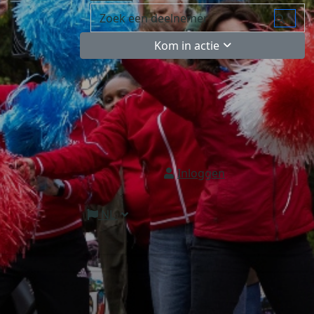
Kom in actie
Inloggen
NL