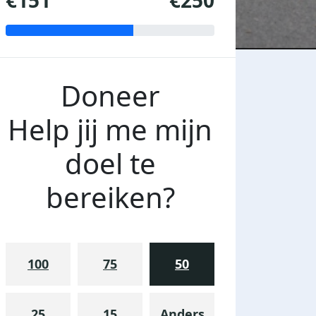
€151
€250
Doneer
Help jij me mijn
doel te
bereiken?
100
75
50
25
15
Anders