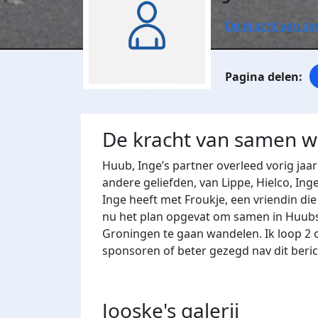
De kracht van s
De kracht van samen 
Huub, Inge’s partner overleed vorig ja
andere geliefden, van Lippe, Hielco, Ing
Inge heeft met Froukje, een vriendin di
nu het plan opgevat om samen in Huubs
Groningen te gaan wandelen. Ik loop 2 o
sponsoren of beter gezegd nav dit beric
Jooske's
galerij