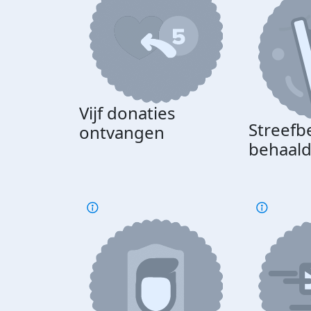
Vijf donaties
Streefb
ontvangen
behaal