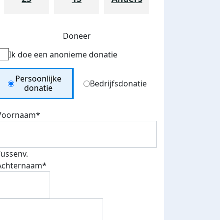
Doneer
Ik doe een anonieme donatie
Donation Type
Persoonlijke
Bedrijfsdonatie
donatie
Voornaam*
Tussenv.
teurs
Achternaam*
nkt