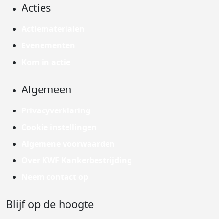
Acties
Actiematerialen
Evenementen
Kom in actie
Algemeen
Privacyverklaring
Cookie instellingen
Algemene voorwaarden
Over KWF Kankerbestrijding
Neem contact op
Blijf op de hoogte