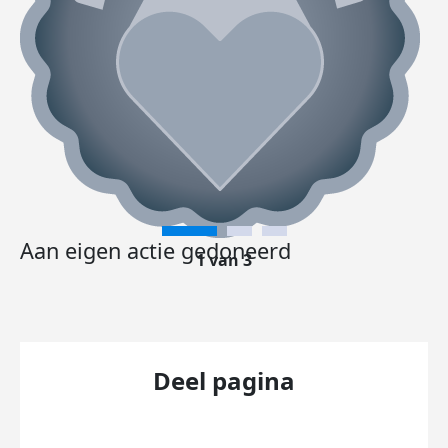
Aan eigen actie gedoneerd
1 van 3
Deel pagina