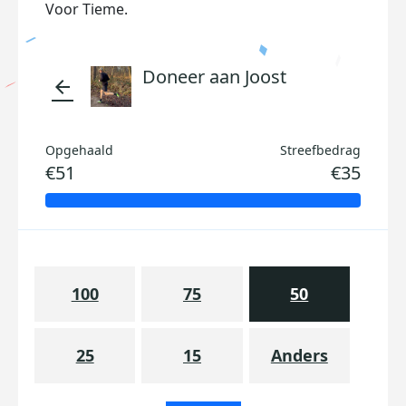
Voor Tieme.
Doneer aan Joost
arrow_back
Opgehaald
Streefbedrag
€51
€35
100
75
50
25
15
Anders