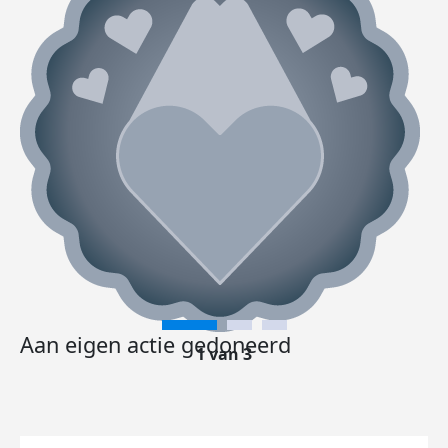
Aan eigen actie gedoneerd
1 van 3