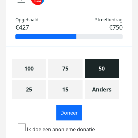
Opgehaald
Streefbedrag
€427
€750
100
75
50
25
15
Anders
Doneer
Ik doe een anonieme donatie