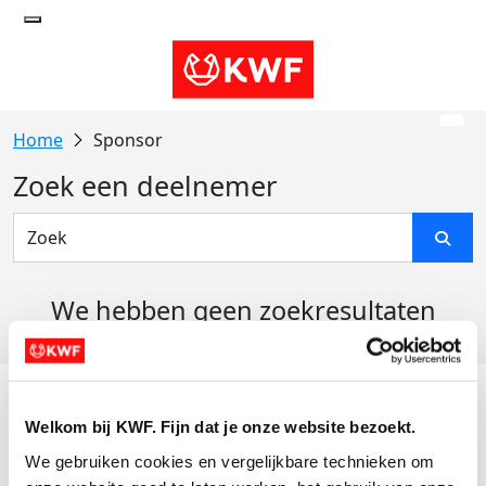
Sponsor
Zoek een deelnemer
We hebben geen zoekresultaten
gevonden
Acties
Welkom bij KWF. Fijn dat je onze website bezoekt.
Actiematerialen
We gebruiken cookies en vergelijkbare technieken om 
Evenementen