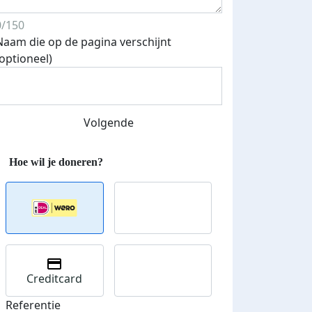
0/150
Naam die op de pagina verschijnt
(optioneel)
Streefbedrag verhoogd
Volgende
Creditcard
Referentie