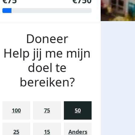
€75
€750
Doneer
Help jij me mijn
doel te
bereiken?
100
75
50
25
15
Anders