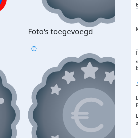
Foto's toegevoegd
€500
verd