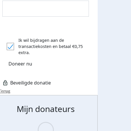
Ik wil bijdragen aan de
transactiekosten
en betaal €0,75
Donateurs bedankt
extra.
Doneer nu
Terug
Mijn donateurs