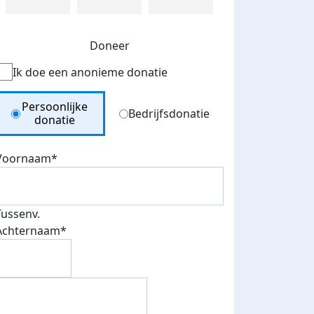
Doneer
Ik doe een anonieme donatie
Donation Type
Persoonlijke
Bedrijfsdonatie
donatie
Voornaam*
Tussenv.
Achternaam*