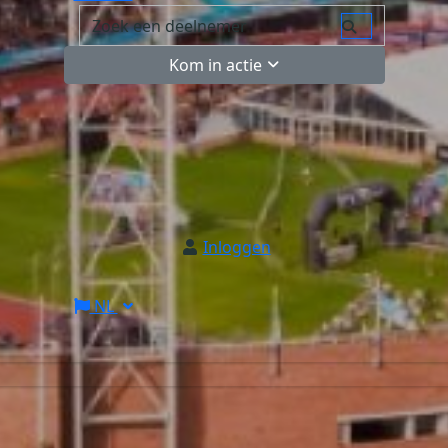
Kom in actie
Inloggen
NL