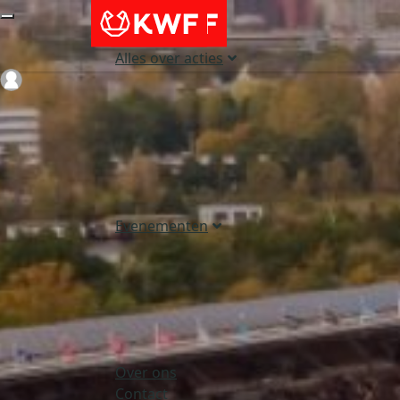
Alles over acties
Login
Evenementen
Over ons
Contact