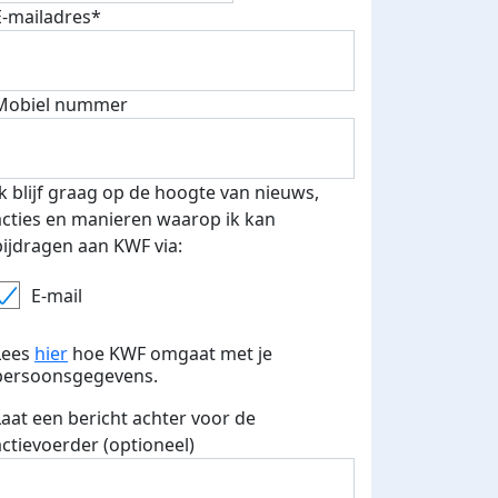
E-mailadres*
Mobiel nummer
 euro opgehaald: t-shirt
E-mails verstuurd
iend
Ik blijf graag op de hoogte van nieuws,
acties en manieren waarop ik kan
bijdragen aan KWF via:
E-mail
Lees
hier
hoe KWF omgaat met je
persoonsgegevens.
Laat een bericht achter voor de
actievoerder (optioneel)