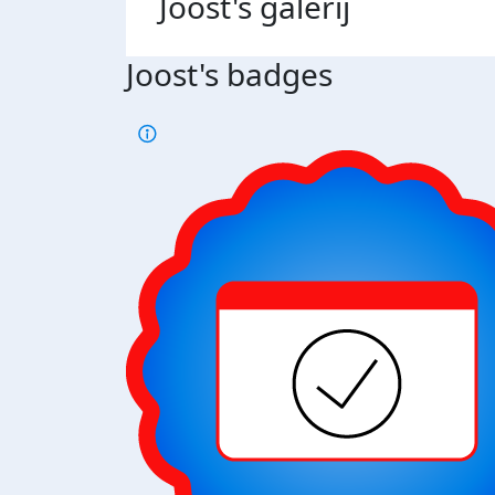
Joost's
galerij
Joost's badges