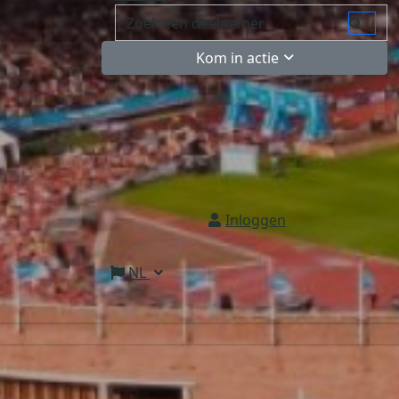
Kom in actie
Inloggen
NL