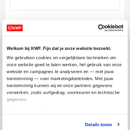
Ik wil bijdragen aan de transactiekosten
Welkom bij KWF. Fijn dat je onze website bezoekt.
en betaal €0.75 extra.
We gebruiken cookies en vergelijkbare technieken om 
Doneer nu
onze website goed te laten werken, het gebruik van onze 
website en campagnes te analyseren en — met jouw 
toestemming — voor marketingdoeleinden. Met jouw 
toestemming kunnen wij en onze partners gegevens 
verwerken, zoals surfgedrag, voorkeuren en technische 
gegevens.
Opgehaald
Streefbedrag
€0
€1.000
Deze gegevens helpen ons om campagnes te meten, 
prestaties te verbeteren en relevante KWF-content te 
Doneer
Word lid van ons team
Details tonen
tonen. Je kunt je toestemming op elk moment wijzigen of 