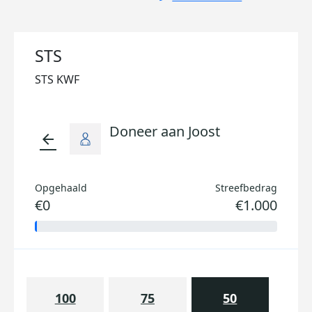
STS
STS KWF
Doneer aan Joost
arrow_back
Opgehaald
Streefbedrag
€0
€1.000
100
75
50