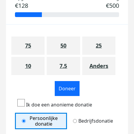
€128
€500
75
50
25
10
7.5
Anders
Doneer
Ik doe een anonieme donatie
Persoonlijke
Bedrijfsdonatie
donatie