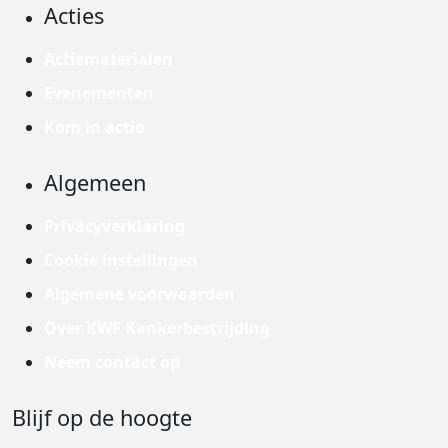
Acties
Actiematerialen
Evenementen
Kom in actie
Algemeen
Privacyverklaring
Cookie instellingen
Algemene voorwaarden
Over KWF Kankerbestrijding
Neem contact op
Blijf op de hoogte