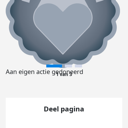
Aan eigen actie gedoneerd
1 van 3
Deel pagina