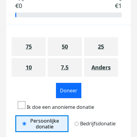
€0
€1
75
50
25
10
7.5
Anders
Doneer
Ik doe een anonieme donatie
Persoonlijke
Bedrijfsdonatie
donatie