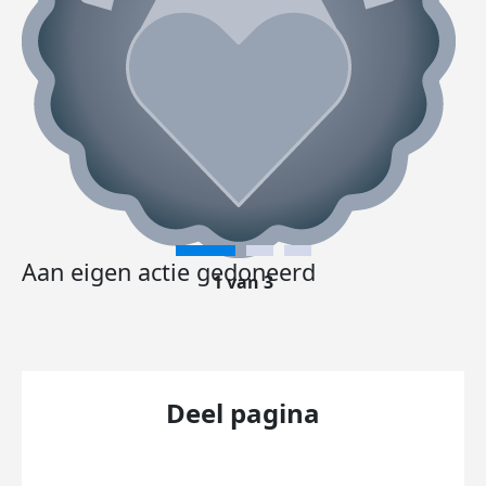
Aan eigen actie gedoneerd
1 van 3
Deel pagina