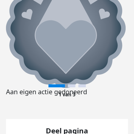
Aan eigen actie gedoneerd
1 van 3
Deel pagina