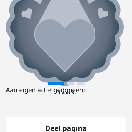
Aan eigen actie gedoneerd
1 van 3
Deel pagina