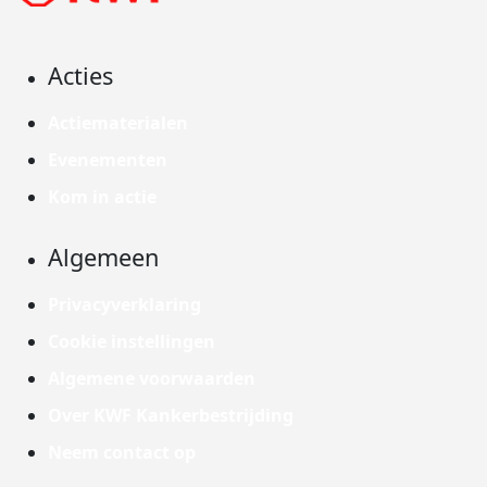
Acties
Actiematerialen
Evenementen
Kom in actie
Algemeen
Privacyverklaring
Cookie instellingen
Algemene voorwaarden
Over KWF Kankerbestrijding
Neem contact op