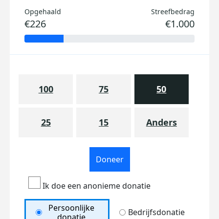
Opgehaald
Streefbedrag
€226
€1.000
100
75
50
25
15
Anders
Doneer
Ik doe een anonieme donatie
Persoonlijke
Bedrijfsdonatie
donatie