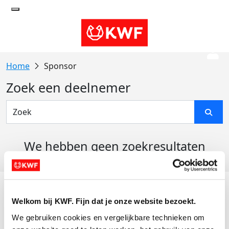
Sponsor
Zoek een deelnemer
We hebben geen zoekresultaten
gevonden
Acties
Welkom bij KWF. Fijn dat je onze website bezoekt.
Actiematerialen
We gebruiken cookies en vergelijkbare technieken om 
Evenementen