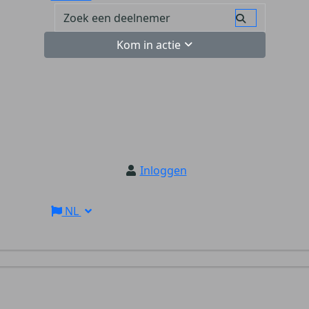
Kom in actie
Inloggen
NL