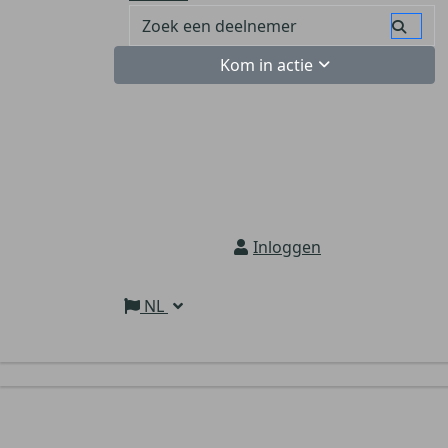
Kom in actie
Inloggen
NL