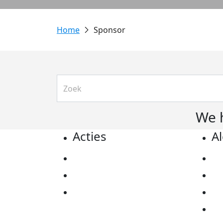
Sponsor
We 
Acties
A
Actiematerialen
Pr
Evenementen
Co
Kom in actie
Al
Ov