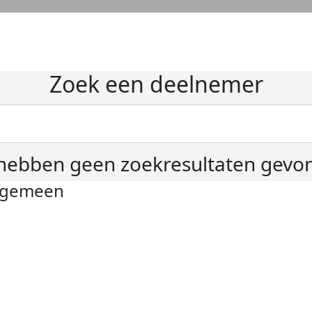
Zoek een deelnemer
hebben geen zoekresultaten gevo
lgemeen
ivacyverklaring
okie instellingen
gemene voorwaarden
er KWF Kankerbestrijding